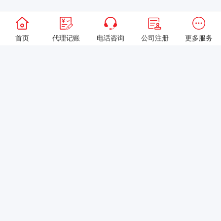
首页
代理记账
电话咨询
公司注册
更多服务
以上就是本站关于[收到异常增值税扣税凭证该如何处理？]的详细介
绍。 如果您还有什么疑问或需求，请【立即咨询】客服或添加VX:
XXXXXX由我们的专业顾问免费为您解答。
相关标签：