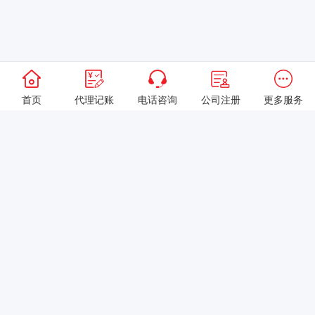
首页
代理记账
电话咨询
公司注册
更多服务
以上就是本站关于[为什么小规模公司代账服务是初创企业的首选？
四川阳佰畅案例分析]的详细介绍。 如果您还有什么疑问或需求，请
【立即咨询】客服或添加VX: XXXXXX由我们的专业顾问免费为您