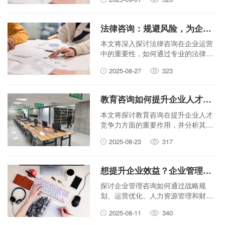
法律咨询：规避风险，为企业保驾护航
本文将深入探讨法律咨询在企业运营
中的重要性，如何通过专业的法律服
务有效规避经营风险，保障企业稳健
2025-08-27
323
发展，并重点阐述了合规经营、知识
产权保护及合同审查等关键领域。
教育咨询如何提升企业人才竞争力？
本文将探讨教育咨询在提升企业人才
竞争力方面的重要作用，并分析其如
何通过优化培训体系、促进员工职业
2025-08-23
317
发展等途径，助力企业在激烈的市场
竞争中脱颖而出。
想提升企业效益？企业管理咨询能帮你什么？
探讨企业管理咨询如何通过战略规
划、运营优化、人力资源管理和财务
管理等多方面手段，帮助企业有效提
2025-08-11
340
升经济效益。