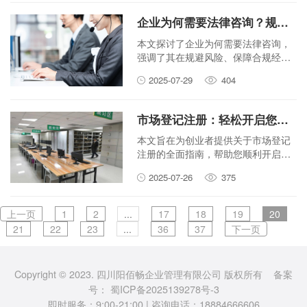
企业为何需要法律咨询？规避风险，保驾护航。
本文探讨了企业为何需要法律咨询，
强调了其在规避风险、保障合规经营
以及为企业发展保驾护航方面的重要
2025-07-29
404
性。
市场登记注册：轻松开启您的创业之路
本文旨在为创业者提供关于市场登记
注册的全面指南，帮助您顺利开启创
业之路，了解注册流程、所需材料以
2025-07-26
375
及关键注意事项，让创业过程更加轻
松高效。
上一页
1
2
...
17
18
19
20
21
22
23
...
36
37
下一页
Copyright © 2023. 四川阳佰畅企业管理有限公司 版权所有 备案
号：
蜀ICP备2025139278号-3
即时服务：9:00-21:00 | 咨询电话：18884666606